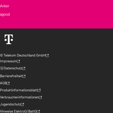
Anker
agood
© Telekom Deutschland GmbH
(Der Link wird in einem neuen Tab geöffnet)
Impressum
(Der Link wird in einem neuen Tab geöffnet)
Datenschutz
(Der Link wird in einem neuen Tab geöffnet)
Barrierefreiheit
(Der Link wird in einem neuen Tab geöffnet)
AGB
(Der Link wird in einem neuen Tab geöffnet)
Produktinformationsblatt
(Der Link wird in einem neuen Tab geöffnet)
Verbraucherinformationen
(Der Link wird in einem neuen Tab geöffnet)
Jugendschutz
(Der Link wird in einem neuen Tab geöffnet)
Hinweise ElektroG/BattG