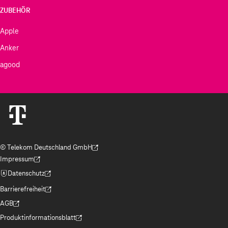
ZUBEHÖR
Apple
Anker
agood
© Telekom Deutschland GmbH
(Der Link wird in einem neuen Tab geöffnet)
Impressum
(Der Link wird in einem neuen Tab geöffnet)
Datenschutz
(Der Link wird in einem neuen Tab geöffnet)
Barrierefreiheit
(Der Link wird in einem neuen Tab geöffnet)
AGB
(Der Link wird in einem neuen Tab geöffnet)
Produktinformationsblatt
(Der Link wird in einem neuen Tab geöffnet)