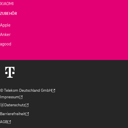
XIAOMI
ZUBEHÖR
Apple
Anker
agood
© Telekom Deutschland GmbH
(Der Link wird in einem neuen Tab geöffnet)
Impressum
(Der Link wird in einem neuen Tab geöffnet)
Datenschutz
(Der Link wird in einem neuen Tab geöffnet)
Barrierefreiheit
(Der Link wird in einem neuen Tab geöffnet)
AGB
(Der Link wird in einem neuen Tab geöffnet)