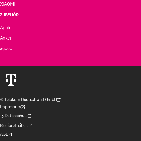
XIAOMI
ZUBEHÖR
Apple
Anker
agood
© Telekom Deutschland GmbH
(Der Link wird in einem neuen Tab geöffnet)
Impressum
(Der Link wird in einem neuen Tab geöffnet)
Datenschutz
(Der Link wird in einem neuen Tab geöffnet)
Barrierefreiheit
(Der Link wird in einem neuen Tab geöffnet)
AGB
(Der Link wird in einem neuen Tab geöffnet)