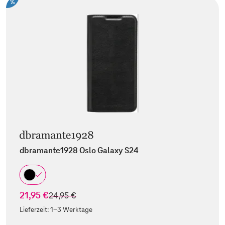
%
dbramante1928 Oslo Galaxy S24
21,95 €
statt
24,95 €
Lieferzeit:
1-3 Werktage