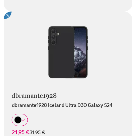
%
dbramante1928 Iceland Ultra D3O Galaxy S24
21,95 €
statt
31,95 €