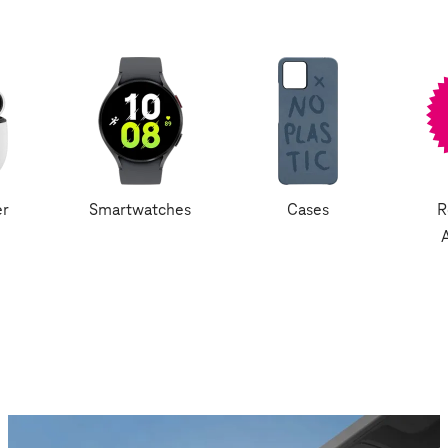
er
Smartwatches
Cases
R