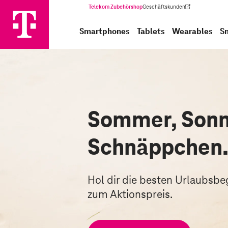
Telekom Zubehörshop
Geschäftskunden
(Wird in einem neuen Tab geöffnet)
Smartphones
Tablets
Wearables
S
Sommer, Sonn
Schnäppchen
Hol dir die besten Urlaubsbegl
zum Aktionspreis.