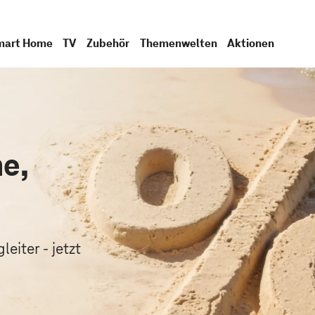
mart Home
TV
Zubehör
Themenwelten
Aktionen
e,
.
eiter - jetzt