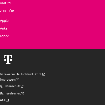
XIAOMI
ZUBEHÖR
Apple
Anker
agood
© Telekom Deutschland GmbH
(Der Link wird in einem neuen Tab geöffnet)
Impressum
(Der Link wird in einem neuen Tab geöffnet)
Datenschutz
(Der Link wird in einem neuen Tab geöffnet)
Barrierefreiheit
(Der Link wird in einem neuen Tab geöffnet)
AGB
(Der Link wird in einem neuen Tab geöffnet)