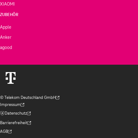
XIAOMI
ZUBEHÖR
Apple
Anker
agood
© Telekom Deutschland GmbH
(Der Link wird in einem neuen Tab geöffnet)
Impressum
(Der Link wird in einem neuen Tab geöffnet)
Datenschutz
(Der Link wird in einem neuen Tab geöffnet)
Barrierefreiheit
(Der Link wird in einem neuen Tab geöffnet)
AGB
(Der Link wird in einem neuen Tab geöffnet)