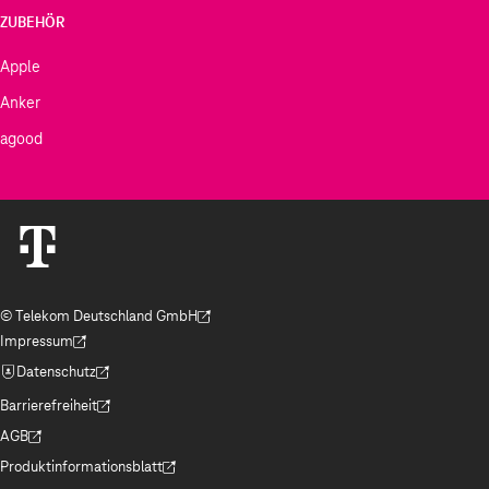
ZUBEHÖR
Apple
Anker
agood
© Telekom Deutschland GmbH
(Der Link wird in einem neuen Tab geöffnet)
Impressum
(Der Link wird in einem neuen Tab geöffnet)
Datenschutz
(Der Link wird in einem neuen Tab geöffnet)
Barrierefreiheit
(Der Link wird in einem neuen Tab geöffnet)
AGB
(Der Link wird in einem neuen Tab geöffnet)
Produktinformationsblatt
(Der Link wird in einem neuen Tab geöffnet)