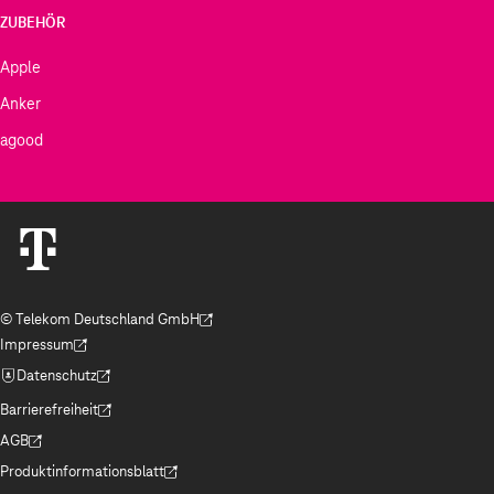
ZUBEHÖR
Apple
Anker
agood
© Telekom Deutschland GmbH
(Der Link wird in einem neuen Tab geöffnet)
Impressum
(Der Link wird in einem neuen Tab geöffnet)
Datenschutz
(Der Link wird in einem neuen Tab geöffnet)
Barrierefreiheit
(Der Link wird in einem neuen Tab geöffnet)
AGB
(Der Link wird in einem neuen Tab geöffnet)
Produktinformationsblatt
(Der Link wird in einem neuen Tab geöffnet)