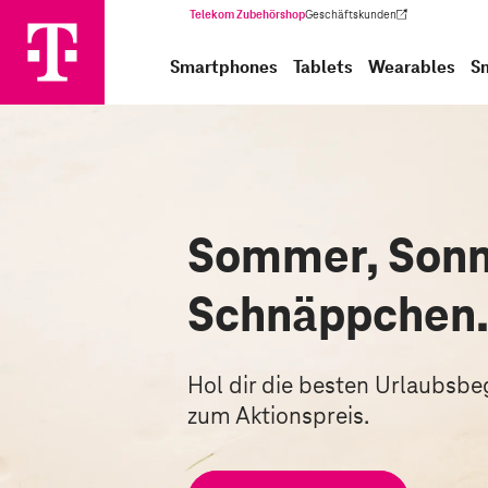
Telekom Zubehörshop
Geschäftskunden
(Wird in einem neuen Tab geöffnet)
Smartphones
Tablets
Wearables
S
Sommer, Sonn
Schnäppchen
Hol dir die besten Urlaubsbegl
zum Aktionspreis.