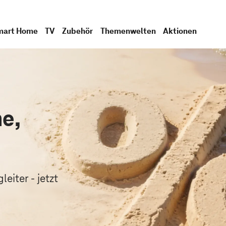
mart Home
TV
Zubehör
Themenwelten
Aktionen
e,
.
eiter - jetzt