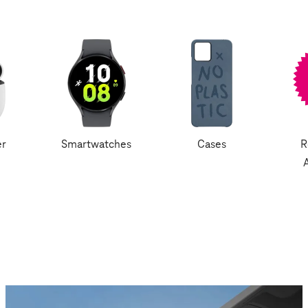
er
Smartwatches
Cases
R