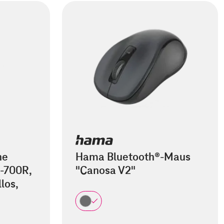
he
Hama Bluetooth®-Maus
-700R,
"Canosa V2"
los,