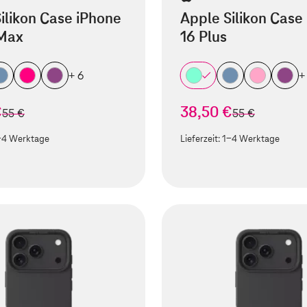
ilikon Case iPhone
Apple Silikon Case
 Max
16 Plus
+ 6
+
€
38,50 €
statt
statt
55 €
55 €
-4 Werktage
Lieferzeit:
1-4 Werktage