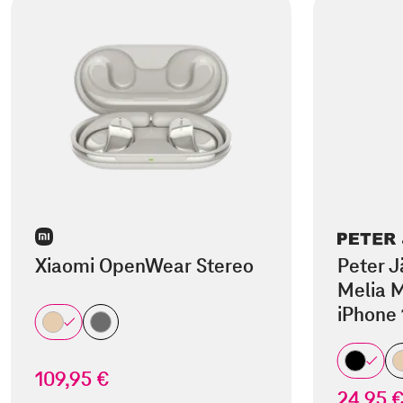
Xiaomi OpenWear Stereo
Peter J
Melia M
iPhone 
109,95 €
24,95 