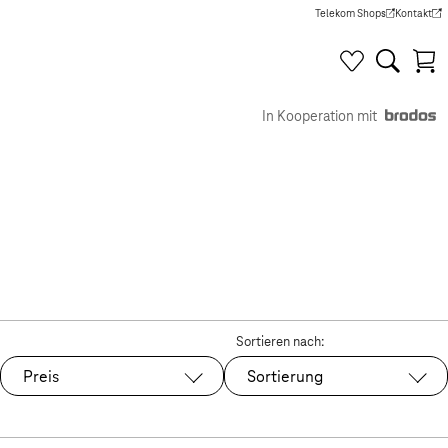
Telekom Shops
Kontakt
(Wird in einem neuen Tab g
(Wird in e
In Kooperation mit
Sortieren nach:
Preis
Sortierung