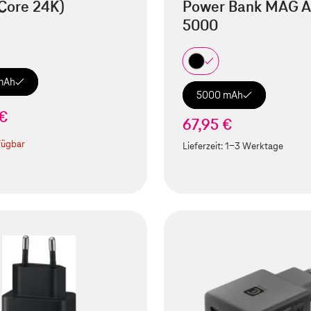
Core 24K)
Power Bank MAG A
5000
mAh
5000 mAh
 €
67,95 €
fügbar
Lieferzeit:
1-3 Werktage