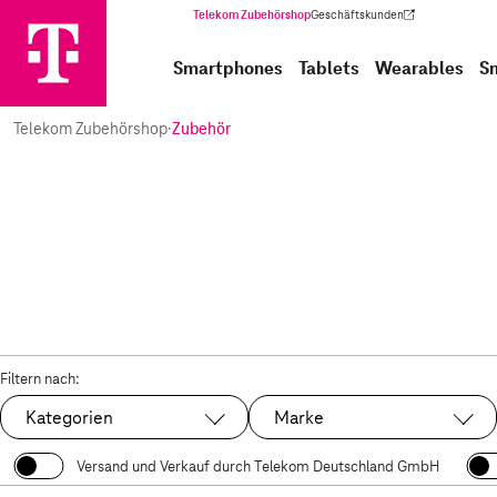
Telekom Zubehörshop
Geschäftskunden
(Wird in einem neuen Tab geöffnet)
Smartphones
Tablets
Wearables
S
Telekom Zubehörshop
·
Zubehör
Filtern nach:
Kategorien
Marke
Versand und Verkauf durch Telekom Deutschland GmbH