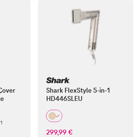
Cover
Shark FlexStyle 5-in-1
le
HD446SLEU
 1
299,99 €