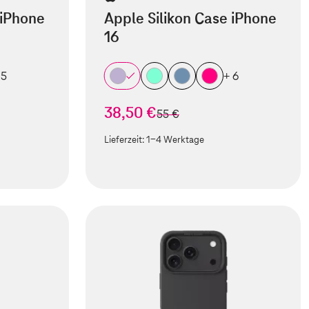
 iPhone
Apple Silikon Case iPhone
16
 5
+ 6
38,50 €
statt
55 €
Lieferzeit:
1-4 Werktage