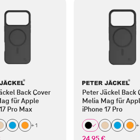
äckel Back Cover
Peter Jäckel Back 
ag für Apple
Melia Mag für App
17 Pro Max
iPhone 17 Pro
+ 1
+
€
24,95 €