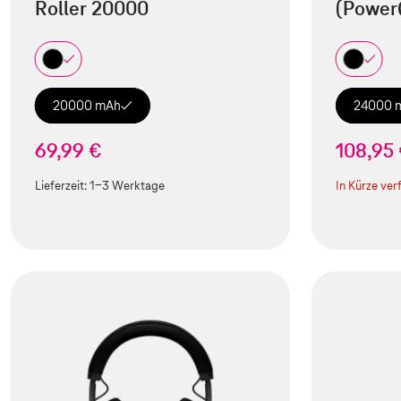
Roller 20000
(Power
20000 mAh
24000 
69,99 €
108,95
Lieferzeit:
1-3 Werktage
In Kürze ver