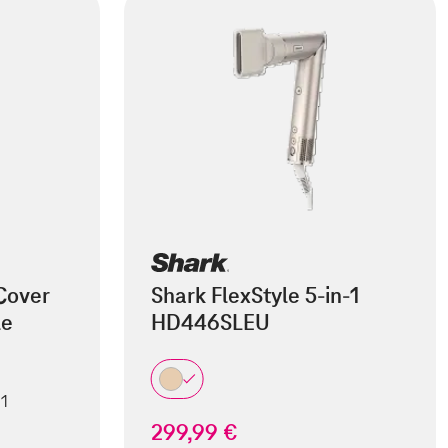
Cover
Shark FlexStyle 5-in-1
le
HD446SLEU
 1
299,99 €