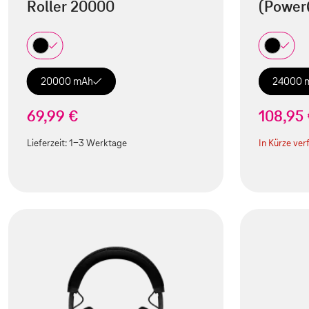
Roller 20000
(Power
20000 mAh
24000 
69,99 €
108,95
Lieferzeit:
1-3 Werktage
In Kürze ver