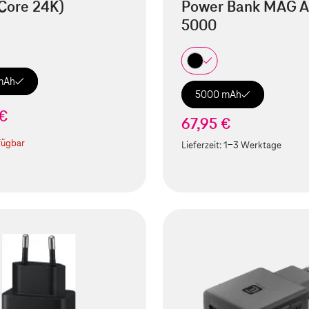
Core 24K)
Power Bank MAG A
5000
mAh
5000 mAh
 €
67,95 €
fügbar
Lieferzeit:
1-3 Werktage