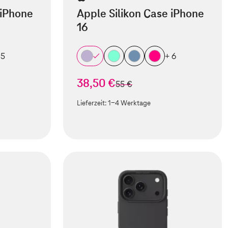
 iPhone
Apple Silikon Case iPhone
16
 5
+ 6
38,50 €
statt
55 €
Lieferzeit:
1-4 Werktage