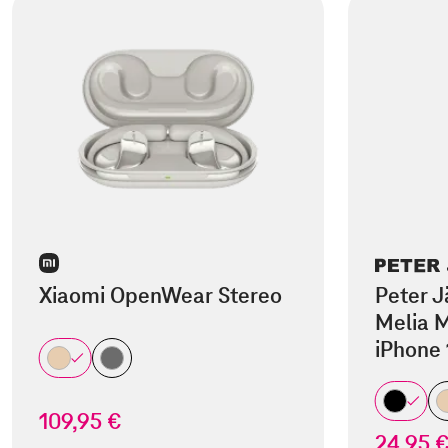
Xiaomi OpenWear Stereo
Peter J
Melia M
iPhone 
109,95 €
24,95 