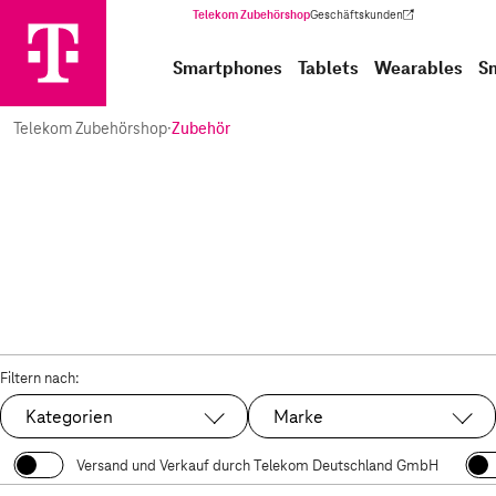
Telekom Zubehörshop
Geschäftskunden
(Wird in einem neuen Tab geöffnet)
Smartphones
Tablets
Wearables
S
Telekom Zubehörshop
·
Zubehör
Filtern nach:
Kategorien
Marke
Versand und Verkauf durch Telekom Deutschland GmbH