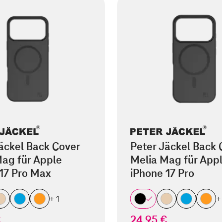
äckel Back Cover
Peter Jäckel Back 
ag für Apple
Melia Mag für App
17 Pro Max
iPhone 17 Pro
+ 1
+
€
24,95 €