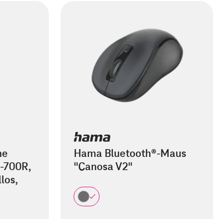
he
Hama Bluetooth®-Maus
-700R,
"Canosa V2"
los,