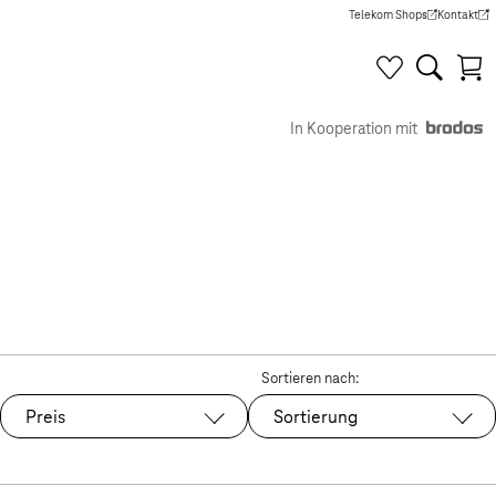
Telekom Shops
Kontakt
(Wird in einem neuen Tab g
(Wird in e
In Kooperation mit
Sortieren nach:
Preis
Sortierung