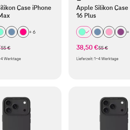
ilikon Case iPhone
Apple Silikon Case
 Max
16 Plus
+ 6
+
€
38,50 €
statt
statt
55 €
55 €
-4 Werktage
Lieferzeit:
1-4 Werktage