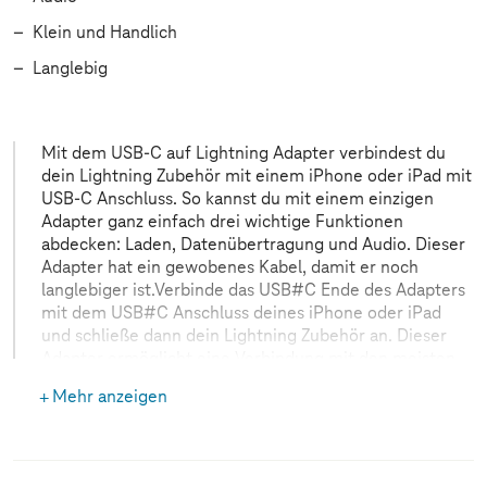
Klein und Handlich
Langlebig
Mit dem USB-C auf Lightning Adapter verbindest du
dein Lightning Zubehör mit einem iPhone oder iPad mit
USB-C Anschluss. So kannst du mit einem einzigen
Adapter ganz einfach drei wichtige Funktionen
abdecken: Laden, Datenübertragung und Audio. Dieser
Adapter hat ein gewobenes Kabel, damit er noch
langlebiger ist.Verbinde das USB#C Ende des Adapters
mit dem USB#C Anschluss deines iPhone oder iPad
und schließe dann dein Lightning Zubehör an. Dieser
Adapter ermöglicht eine Verbindung mit den meisten
Autos, auch mit denen, die CarPlay unterstützen. Du
Mehr anzeigen
kannst auch ein USB Kabel von deinem Auto direkt mit
dem USB-C Anschluss deines iPhone verbinden.