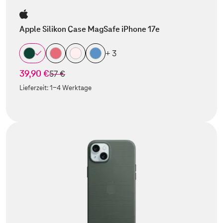
Apple Silikon Case MagSafe iPhone 17e
+ 3
39,90 €
statt
57 €
Lieferzeit:
1-4 Werktage