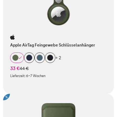
Apple AirTag Feingewebe Schlüsselanhänger
+ 2
33 €
statt
44 €
Lieferzeit:
6-7 Wochen
%