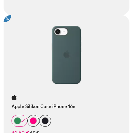
%
Apple Silikon Case iPhone 16e
31,50 €
statt