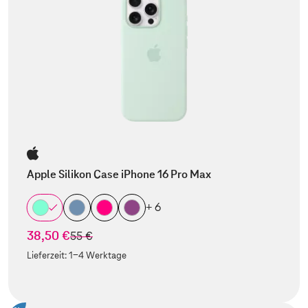
Apple Silikon Case iPhone 16 Pro Max
+ 6
38,50 €
statt
55 €
Lieferzeit:
1-4 Werktage