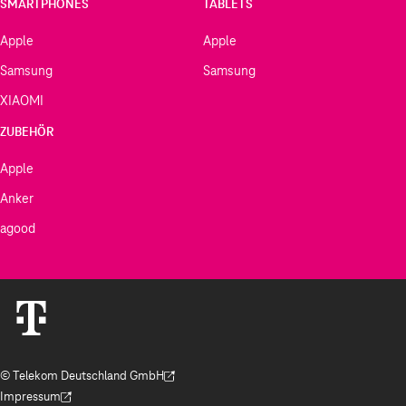
SMARTPHONES
TABLETS
Apple
Apple
Samsung
Samsung
XIAOMI
ZUBEHÖR
Apple
Anker
agood
© Telekom Deutschland GmbH
(Der Link wird in einem neuen Tab geöffnet)
Impressum
(Der Link wird in einem neuen Tab geöffnet)