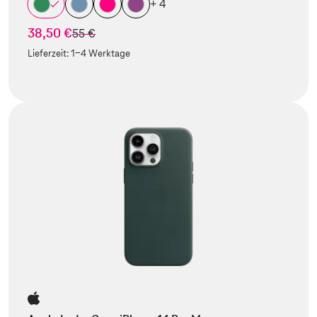
+ 4
38,50 €
statt
55 €
Lieferzeit:
1-4 Werktage