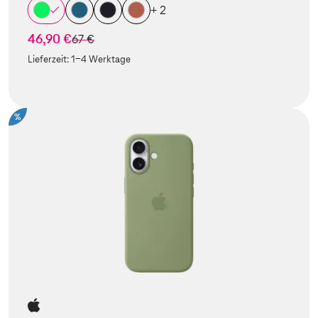
+ 2
46,90 €
statt
67 €
Lieferzeit:
1-4 Werktage
%