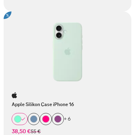
%
Apple Silikon Case iPhone 16
+ 6
38,50 €
statt
55 €