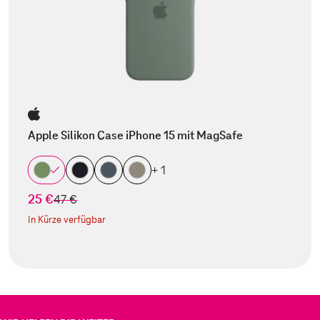
Apple Silikon Case iPhone 15 mit MagSafe
+ 1
25 €
statt
47 €
In Kürze verfügbar