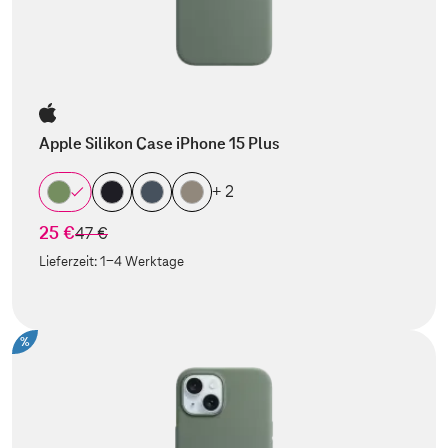
Apple Silikon Case iPhone 15 Plus
+ 2
25 €
statt
47 €
Lieferzeit:
1-4 Werktage
%