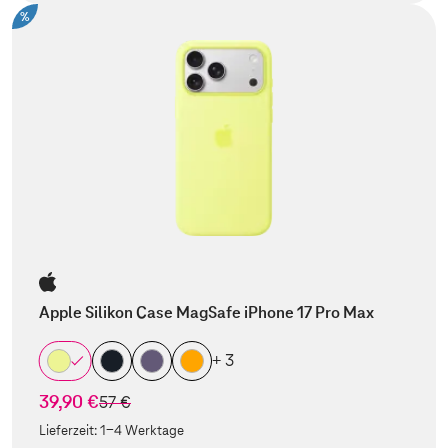
%
Apple Silikon Case MagSafe iPhone 17 Pro Max
+ 3
39,90 €
statt
57 €
Lieferzeit:
1-4 Werktage