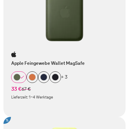
Apple Feingewebe Wallet MagSafe
+ 3
33 €
statt
67 €
Lieferzeit:
1-4 Werktage
%