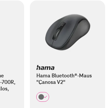
he
Hama Bluetooth®-Maus
-700R,
"Canosa V2"
los,