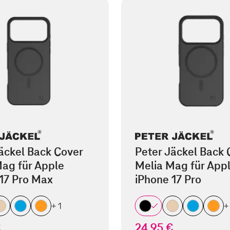
äckel Back Cover
Peter Jäckel Back 
ag für Apple
Melia Mag für App
17 Pro Max
iPhone 17 Pro
+ 1
+
€
24,95 €