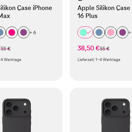
ilikon Case iPhone
Apple Silikon Case
 Max
16 Plus
+ 6
+
€
38,50 €
statt
statt
55 €
55 €
-4 Werktage
Lieferzeit:
1-4 Werktage