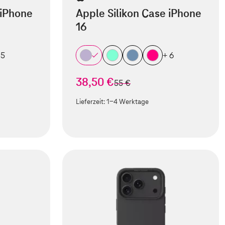
 iPhone
Apple Silikon Case iPhone
16
 5
+ 6
38,50 €
statt
55 €
Lieferzeit:
1-4 Werktage