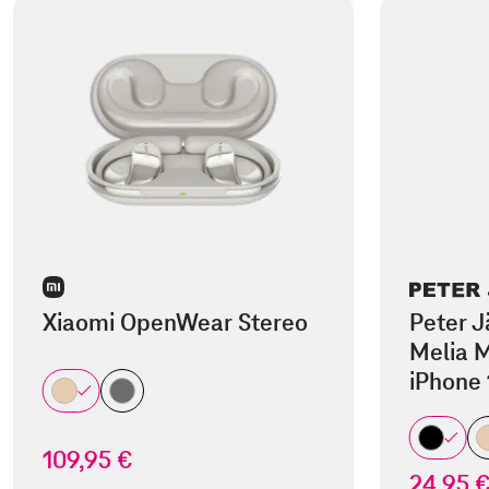
Xiaomi OpenWear Stereo
Peter J
Melia M
iPhone 
109,95 €
24,95 