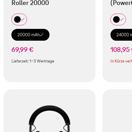
Roller 20000
(Power
20000 mAh
24000 
69,99 €
108,95
Lieferzeit:
1-3 Werktage
In Kürze ver