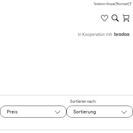
Telekom Shops
Kontakt
(Wird in einem neuen Tab g
(Wird in e
In Kooperation mit
Sortieren nach:
Preis
Sortierung