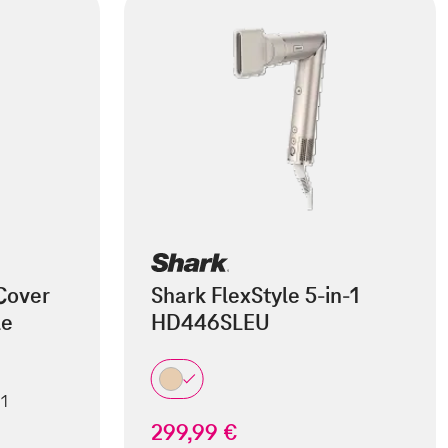
Cover
Shark FlexStyle 5-in-1
le
HD446SLEU
 1
299,99 €