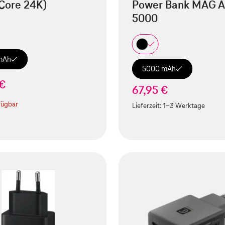
Core 24K)
Power Bank MAG A
5000
mAh
5000 mAh
 €
67,95 €
fügbar
Lieferzeit:
1-3 Werktage