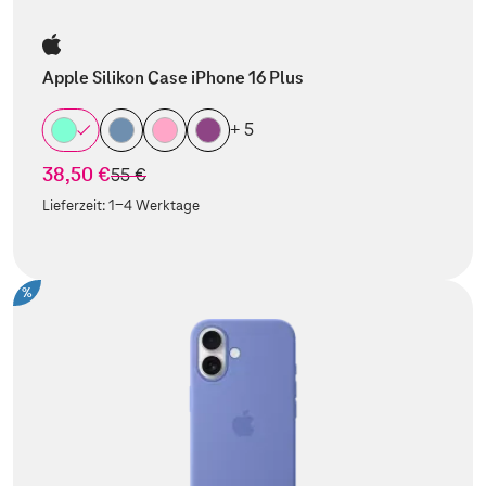
Apple Silikon Case iPhone 16 Plus
+ 5
38,50 €
statt
55 €
Lieferzeit:
1-4 Werktage
%