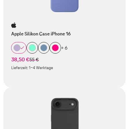
Apple Silikon Case iPhone 16
+ 6
38,50 €
statt
55 €
Lieferzeit:
1-4 Werktage