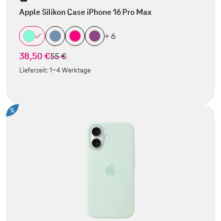
Apple Silikon Case iPhone 16 Pro Max
+ 6
38,50 €
statt
55 €
Lieferzeit:
1-4 Werktage
%