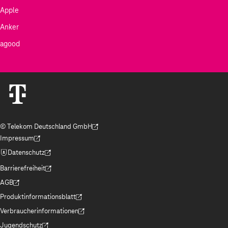
Apple
Anker
agood
© Telekom Deutschland GmbH
(Der Link wird in einem neuen Tab geöffnet)
Impressum
(Der Link wird in einem neuen Tab geöffnet)
Datenschutz
(Der Link wird in einem neuen Tab geöffnet)
Barrierefreiheit
(Der Link wird in einem neuen Tab geöffnet)
AGB
(Der Link wird in einem neuen Tab geöffnet)
Produktinformationsblatt
(Der Link wird in einem neuen Tab geöffnet)
Verbraucherinformationen
(Der Link wird in einem neuen Tab geöffnet)
Jugendschutz