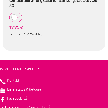
Cellularline Strong Case für Samsung A36 5G/ A56
5G
19,95 €
Lieferzeit:
1-3 Werktage
WIR HELFEN DIR WEITER
Kontakt
Lieferstatus & Retoure
(Wird in einem neuen Tab geöffnet)
Facebook
(Wird in einem neuen Tab geöffnet)
Telekom hilft Community