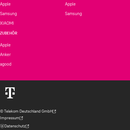
Apple
Apple
Samsung
Samsung
XIAOMI
ZUBEHÖR
Apple
Anker
agood
© Telekom Deutschland GmbH
(Der Link wird in einem neuen Tab geöffnet)
Impressum
(Der Link wird in einem neuen Tab geöffnet)
Datenschutz
(Der Link wird in einem neuen Tab geöffnet)