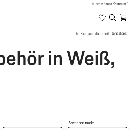
Telekom Shops
Kontakt
(Wird in einem neuen Tab g
(Wird in e
In Kooperation mit
behör in Weiß,
Sortieren nach: