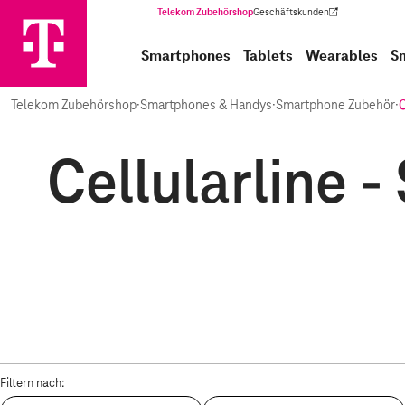
Telekom Zubehörshop
Geschäftskunden
(Wird in einem neuen Tab geöffnet)
Smartphones
Tablets
Wearables
S
Telekom Zubehörshop
·
Smartphones & Handys
·
Smartphone Zubehör
·
C
Cellularline 
Filtern nach: