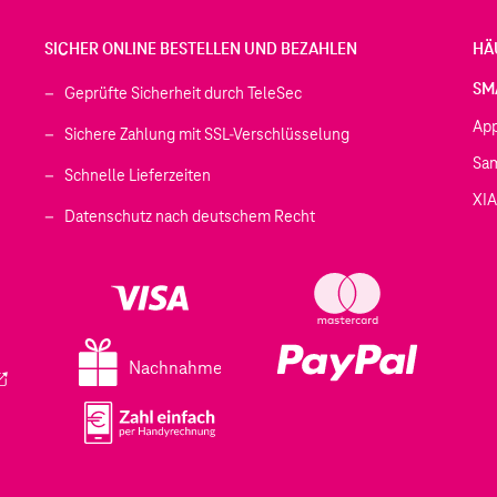
SICHER ONLINE BESTELLEN UND BEZAHLEN
HÄ
SM
Geprüfte Sicherheit durch TeleSec
Ap
Sichere Zahlung mit SSL-Verschlüsselung
Sa
Schnelle Lieferzeiten
XI
 geöffnet)
Datenschutz nach deutschem Recht
ffnet)
d in einem neuen Tab geöffnet)
fnet)
Nachnahme
ird in einem neuen Tab geöffnet)