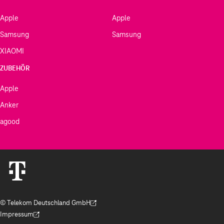
Apple
Apple
Samsung
Samsung
XIAOMI
ZUBEHÖR
Apple
Anker
agood
© Telekom Deutschland GmbH
(Der Link wird in einem neuen Tab geöffnet)
Impressum
(Der Link wird in einem neuen Tab geöffnet)