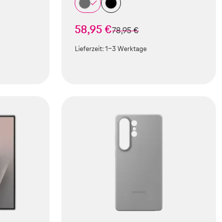
58,95 €
statt
78,95 €
Lieferzeit:
1-3 Werktage