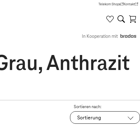
Telekom Shops
Kontakt
(Wird in einem neuen Tab g
(Wird in e
In Kooperation mit
rau, Anthrazit
Sortieren nach:
Sortierung