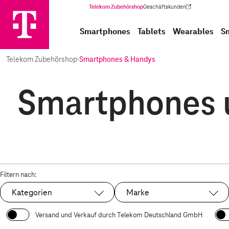
Telekom Zubehörshop
Geschäftskunden
(Wird in einem neuen Tab geöffnet)
Smartphones
Tablets
Wearables
S
Telekom Zubehörshop
·
Smartphones & Handys
Smartphones u
Filtern nach:
Kategorien
Marke
Versand und Verkauf durch Telekom Deutschland GmbH