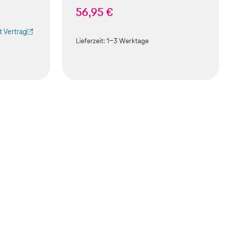
56,95 €
 Vertrag
 Tab geöffnet)
Lieferzeit:
1-3 Werktage