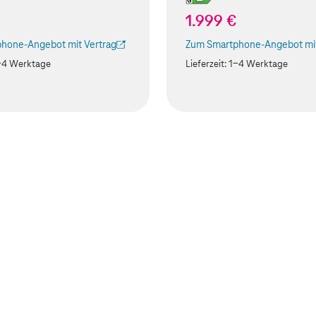
€
1.999 €
hone-Angebot mit Vertrag
Zum Smartphone-Angebot mit
ird in einem neuen Tab geöffnet)
(Der Link wird in einem neuen
-4 Werktage
Lieferzeit:
1-4 Werktage