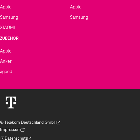
Apple
Apple
Samsung
Samsung
XIAOMI
ZUBEHÖR
Apple
Anker
agood
© Telekom Deutschland GmbH
(Der Link wird in einem neuen Tab geöffnet)
Impressum
(Der Link wird in einem neuen Tab geöffnet)
Datenschutz