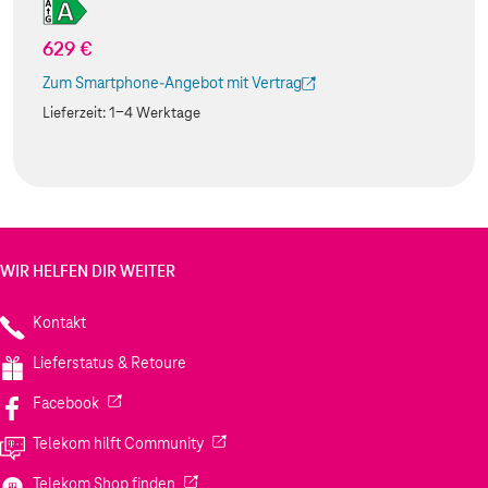
629 €
Zum Smartphone-Angebot mit Vertrag
(Der Link wird in einem neuen Tab geöffnet)
Lieferzeit:
1-4 Werktage
WIR HELFEN DIR WEITER
Kontakt
Lieferstatus & Retoure
(Wird in einem neuen Tab geöffnet)
Facebook
(Wird in einem neuen Tab geöffnet)
Telekom hilft Community
(Wird in einem neuen Tab geöffnet)
Telekom Shop finden