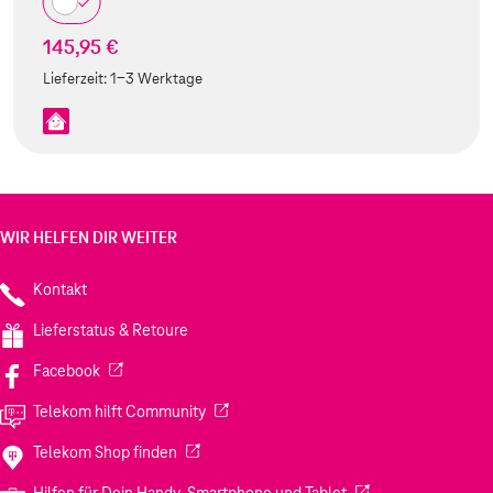
145,95 €
Lieferzeit:
1-3 Werktage
WIR HELFEN DIR WEITER
Kontakt
Lieferstatus & Retoure
(Wird in einem neuen Tab geöffnet)
Facebook
(Wird in einem neuen Tab geöffnet)
Telekom hilft Community
(Wird in einem neuen Tab geöffnet)
Telekom Shop finden
(Wird in einem neuen
Hilfen für Dein Handy, Smartphone und Tablet