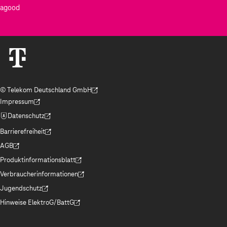
agood
© Telekom Deutschland GmbH
(Der Link wird in einem neuen Tab geöffnet)
Impressum
(Der Link wird in einem neuen Tab geöffnet)
Datenschutz
(Der Link wird in einem neuen Tab geöffnet)
Barrierefreiheit
(Der Link wird in einem neuen Tab geöffnet)
AGB
(Der Link wird in einem neuen Tab geöffnet)
Produktinformationsblatt
(Der Link wird in einem neuen Tab geöffnet)
Verbraucherinformationen
(Der Link wird in einem neuen Tab geöffnet)
Jugendschutz
(Der Link wird in einem neuen Tab geöffnet)
Hinweise ElektroG/BattG
(Der Link wird in einem neuen Tab geöffnet)