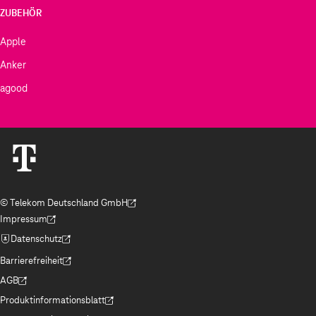
ZUBEHÖR
Apple
Anker
agood
© Telekom Deutschland GmbH
(Der Link wird in einem neuen Tab geöffnet)
Impressum
(Der Link wird in einem neuen Tab geöffnet)
Datenschutz
(Der Link wird in einem neuen Tab geöffnet)
Barrierefreiheit
(Der Link wird in einem neuen Tab geöffnet)
AGB
(Der Link wird in einem neuen Tab geöffnet)
Produktinformationsblatt
(Der Link wird in einem neuen Tab geöffnet)