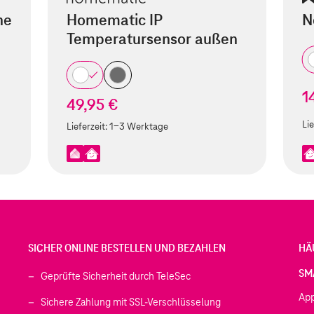
ne
Homematic IP
N
Temperatursensor außen
1
49,95 €
Lie
Lieferzeit:
1-3 Werktage
SICHER ONLINE BESTELLEN UND BEZAHLEN
HÄ
SM
Geprüfte Sicherheit durch TeleSec
Ap
Sichere Zahlung mit SSL-Verschlüsselung