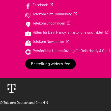
(Wird in einem neuen Tab geöffnet)
Facebook
(Wird in einem neuen Tab
Telekom hilft Community
(Wird in einem neuen Tab geö
Telekom Shop finden
(Wir
Hilfen für Dein Handy, Smartphone und Tablet
(Wird in einem neuen Tab geöf
Telekom Newsletter
(W
Persönliche Unterstützung für Dein Handy & Co.
Bestellung widerrufen
© Telekom Deutschland GmbH
(Der Link wird in einem neuen Tab geöffnet)