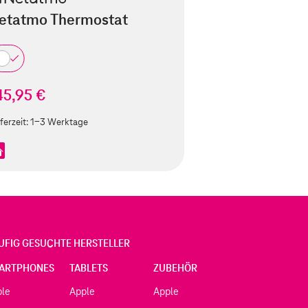
etatmo Thermostat
45,95 €
ferzeit:
1-3 Werktage
UFIG GESUCHTE HERSTELLER
ARTPHONES
TABLETS
ZUBEHÖR
ple
Apple
Apple