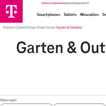
Telekom Zubehörshop
Geschäftskunden
(Wird in einem neuen Tab geöffnet)
Smartphones
Tablets
Wearables
S
Telekom Zubehörshop
·
Smart Home
·
Garten & Outdoor
Garten & Out
Filtern nach: