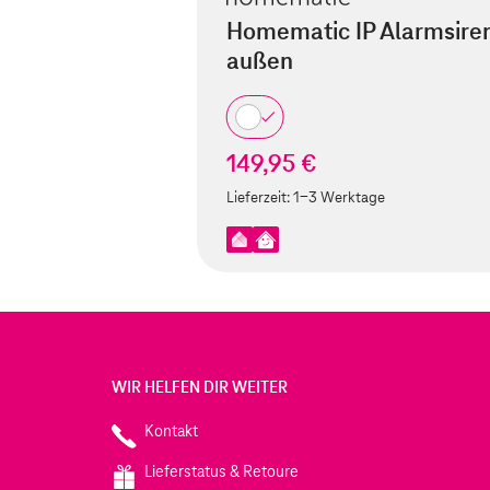
Homematic IP Alarmsire
außen
149,95 €
Lieferzeit:
1-3 Werktage
WIR HELFEN DIR WEITER
Kontakt
Lieferstatus & Retoure