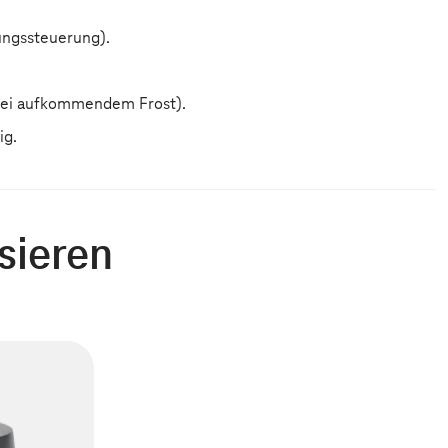
ungssteuerung).
 bei aufkommendem Frost).
ig.
sieren