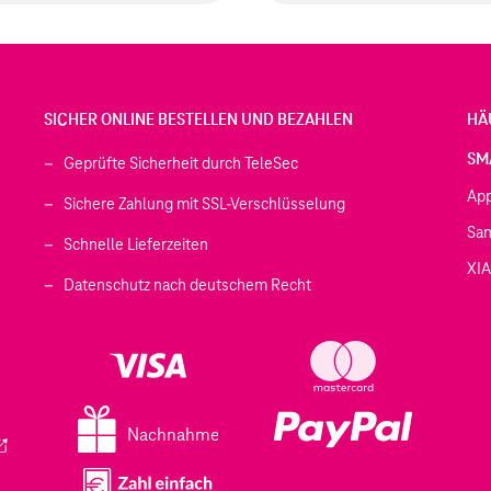
SICHER ONLINE BESTELLEN UND BEZAHLEN
HÄ
SM
Geprüfte Sicherheit durch TeleSec
Ap
Sichere Zahlung mit SSL-Verschlüsselung
Sa
Schnelle Lieferzeiten
XI
 geöffnet)
Datenschutz nach deutschem Recht
ffnet)
d in einem neuen Tab geöffnet)
fnet)
Nachnahme
ird in einem neuen Tab geöffnet)