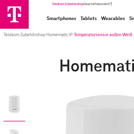
Telekom Zubehörshop
Geschäftskunden
(Wird in einem neuen Tab geöffnet)
Smartphones
Tablets
Wearables
S
Telekom Zubehörshop
·
Homematic IP
·
Temperatursensor außen Weiß
Homematic