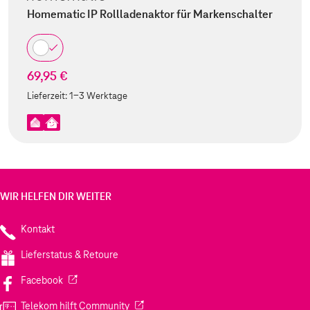
Homematic IP Rollladenaktor für Markenschalter
69,95 €
Lieferzeit:
1-3 Werktage
WIR HELFEN DIR WEITER
Kontakt
Lieferstatus & Retoure
(Wird in einem neuen Tab geöffnet)
Facebook
(Wird in einem neuen Tab geöffnet)
Telekom hilft Community