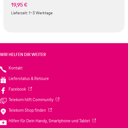
19,95 €
Lieferzeit:
1-3 Werktage
WIR HELFEN DIR WEITER
Kontakt
Lieferstatus & Retoure
(Wird in einem neuen Tab geöffnet)
Facebook
(Wird in einem neuen Tab geöffnet)
Telekom hilft Community
(Wird in einem neuen Tab geöffnet)
Telekom Shop finden
(Wird in einem neuen
Hilfen für Dein Handy, Smartphone und Tablet