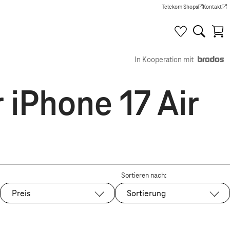
Telekom Shops
Kontakt
(Wird in einem neuen Tab g
(Wird in e
In Kooperation mit
 iPhone 17 Air
Sortieren nach:
Preis
Sortierung