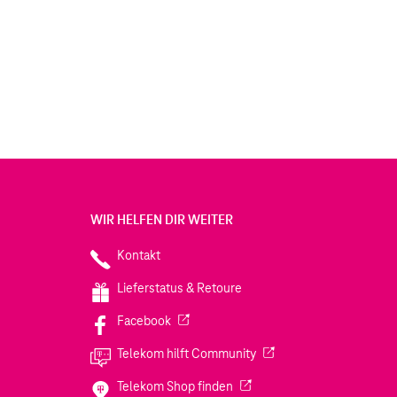
WIR HELFEN DIR WEITER
Kontakt
Lieferstatus & Retoure
(Wird in einem neuen Tab geöffnet)
Facebook
(Wird in einem neuen Tab
Telekom hilft Community
(Wird in einem neuen Tab geö
Telekom Shop finden