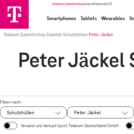
Telekom Zubehörshop
Geschäftskunden
(Wird in einem neuen Tab geöffnet)
Smartphones
Tablets
Wearables
S
Telekom Zubehörshop
·
Zubehör
·
Schutzhüllen
·
Peter Jäckel
Peter Jäckel 
Filtern nach:
Schutzhüllen
Peter Jäckel
Ausgewählt:
Ausgewählt:
Versand und Verkauf durch Telekom Deutschland GmbH