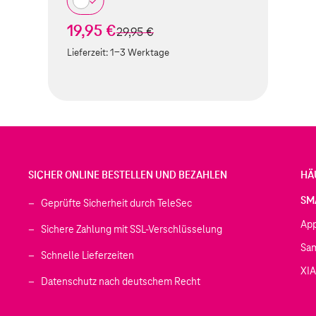
19,95 €
statt
29,95 €
Lieferzeit:
1-3 Werktage
SICHER ONLINE BESTELLEN UND BEZAHLEN
HÄ
SM
Geprüfte Sicherheit durch TeleSec
Ap
Sichere Zahlung mit SSL-Verschlüsselung
Sa
Schnelle Lieferzeiten
XI
 geöffnet)
Datenschutz nach deutschem Recht
ffnet)