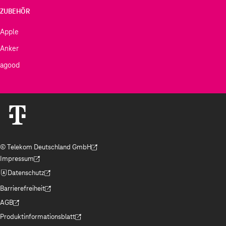
ZUBEHÖR
Apple
Anker
agood
© Telekom Deutschland GmbH
(Der Link wird in einem neuen Tab geöffnet)
Impressum
(Der Link wird in einem neuen Tab geöffnet)
Datenschutz
(Der Link wird in einem neuen Tab geöffnet)
Barrierefreiheit
(Der Link wird in einem neuen Tab geöffnet)
AGB
(Der Link wird in einem neuen Tab geöffnet)
Produktinformationsblatt
(Der Link wird in einem neuen Tab geöffnet)