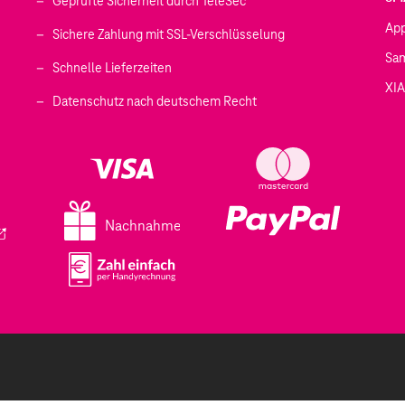
Geprüfte Sicherheit durch TeleSec
Ap
Sichere Zahlung mit SSL-Verschlüsselung
Sa
Schnelle Lieferzeiten
XI
 geöffnet)
Datenschutz nach deutschem Recht
ffnet)
d in einem neuen Tab geöffnet)
fnet)
Nachnahme
ird in einem neuen Tab geöffnet)