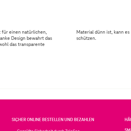
 für einen natürlichen,
lichen kleineren Schäden
hlanke Design bewahrt das
schützen.
wohl das transparente
SICHER ONLINE BESTELLEN UND BEZAHLEN
HÄ
SM