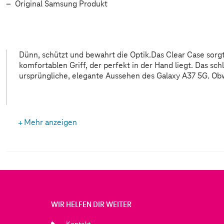
Original Samsung Produkt
Dünn, schützt und bewahrt die Optik.Das Clear Case sorgt
Material dünn ist, kann es dein Smartphone im Alltag vor mög
komfortablen Griff, der perfekt in der Hand liegt. Das sc
ursprüngliche, elegante Aussehen des Galaxy A37 5G. Ob
Mehr anzeigen
WIR HELFEN DIR WEITER