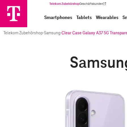
Telekom Zubehörshop
Geschäftskunden
(Wird in einem neuen Tab geöffnet)
Smartphones
Tablets
Wearables
S
Telekom Zubehörshop
·
Samsung
·
Clear Case Galaxy A37 5G Transpar
Samsung