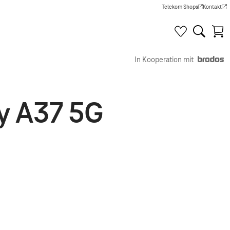
Telekom Shops
Kontakt
(Wird in einem neuen Tab g
(Wird in e
In Kooperation mit
y A37 5G