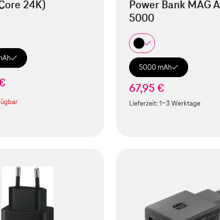
Core 24K)
Power Bank MAG A
5000
mAh
5000 mAh
 €
67,95 €
fügbar
Lieferzeit:
1-3 Werktage