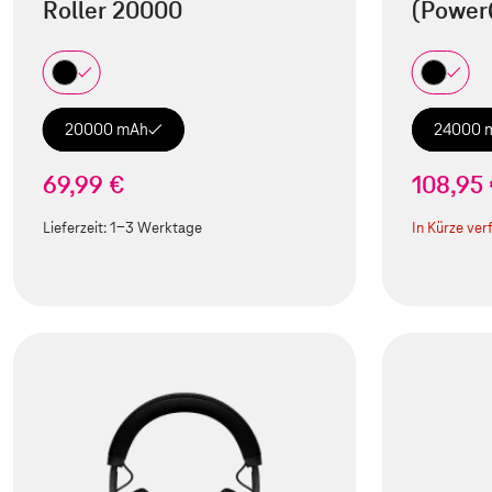
Roller 20000
(Power
20000 mAh
24000 
69,99 €
108,95
Lieferzeit:
1-3 Werktage
In Kürze ver