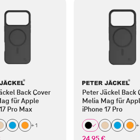
äckel Back Cover
Peter Jäckel Back 
ag für Apple
Melia Mag für App
17 Pro Max
iPhone 17 Pro
+ 1
+
€
24,95 €