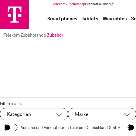
Telekom Zubehörshop
Geschäftskunden
(Wird in einem neuen Tab geöffnet)
Smartphones
Tablets
Wearables
S
Telekom Zubehörshop
·
Zubehör
Filtern nach:
Kategorien
Marke
Versand und Verkauf durch Telekom Deutschland GmbH