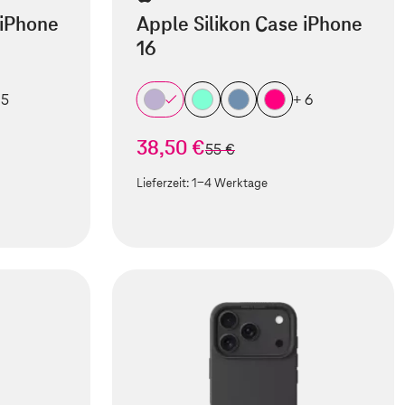
 iPhone
Apple Silikon Case iPhone
16
 5
+ 6
38,50 €
statt
55 €
Lieferzeit:
1-4 Werktage