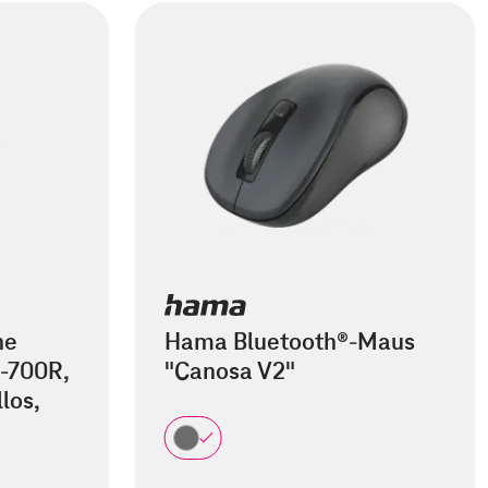
he
Hama Bluetooth®-Maus
-700R,
"Canosa V2"
los,