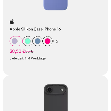
Apple Silikon Case iPhone 16
+ 6
38,50 €
statt
55 €
Lieferzeit:
1-4 Werktage