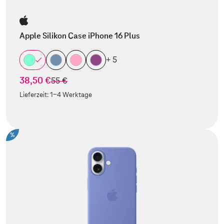
Apple Silikon Case iPhone 16 Plus
+ 5
38,50 €
statt
55 €
Lieferzeit:
1-4 Werktage
%