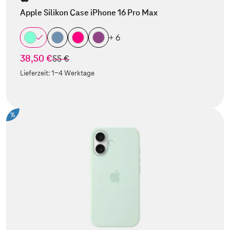
Apple Silikon Case iPhone 16 Pro Max
+ 6
38,50 €
statt
55 €
Lieferzeit:
1-4 Werktage
%