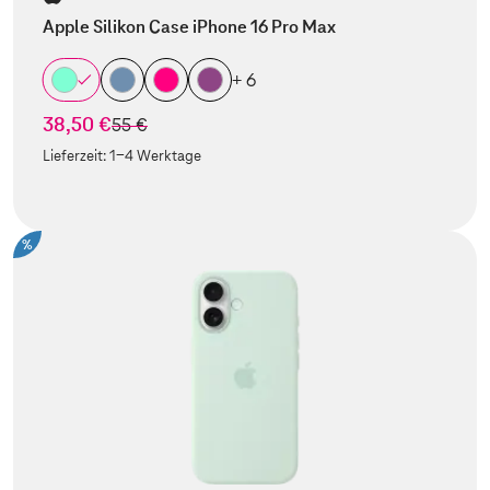
Apple Silikon Case iPhone 16 Pro Max
+ 6
38,50 €
statt
55 €
Lieferzeit:
1-4 Werktage
%