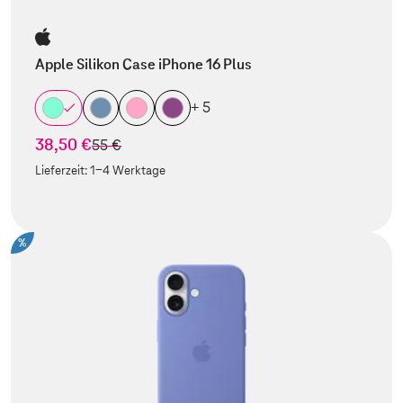
Apple Silikon Case iPhone 16 Plus
+ 5
38,50 €
statt
55 €
Lieferzeit:
1-4 Werktage
%