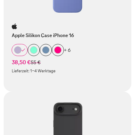
Apple Silikon Case iPhone 16
+ 6
38,50 €
statt
55 €
Lieferzeit:
1-4 Werktage