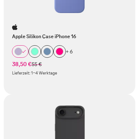
Apple Silikon Case iPhone 16
+ 6
38,50 €
statt
55 €
Lieferzeit:
1-4 Werktage