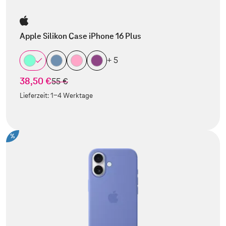
Apple Silikon Case iPhone 16 Plus
+ 5
38,50 €
statt
55 €
Lieferzeit:
1-4 Werktage
%