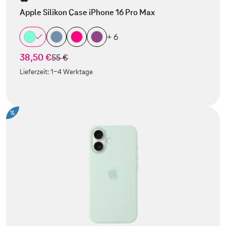
Apple Silikon Case iPhone 16 Pro Max
+ 6
38,50 €
statt
55 €
Lieferzeit:
1-4 Werktage
%