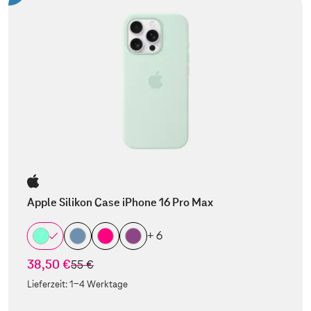
Apple Silikon Case iPhone 16 Pro Max
+ 6
38,50 €
statt
55 €
Lieferzeit:
1-4 Werktage