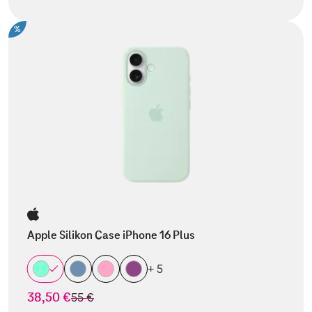
%
Apple Silikon Case iPhone 16 Plus
+ 5
38,50 €
statt
55 €