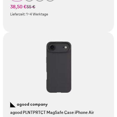
38,50 €
statt
55 €
Lieferzeit:
1-4 Werktage
agood PLNTPRTCT MagSafe Case iPhone Air