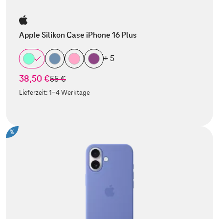
Apple Silikon Case iPhone 16 Plus
+ 5
38,50 €
statt
55 €
Lieferzeit:
1-4 Werktage
%