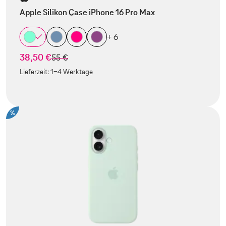
Apple Silikon Case iPhone 16 Pro Max
+ 6
38,50 €
statt
55 €
Lieferzeit:
1-4 Werktage
%