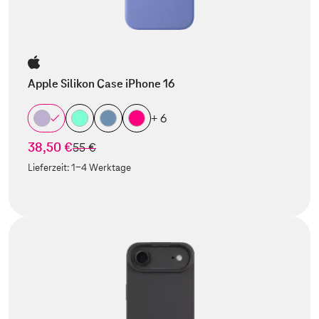
Apple Silikon Case iPhone 16
+ 6
38,50 €
statt
55 €
Lieferzeit:
1-4 Werktage