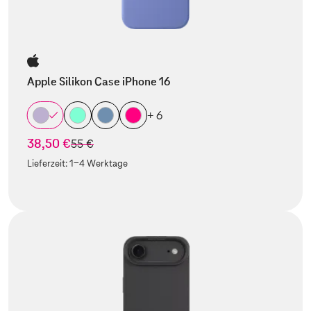
Apple Silikon Case iPhone 16
+ 6
38,50 €
statt
55 €
Lieferzeit:
1-4 Werktage