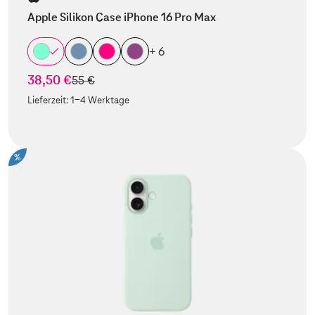
Apple Silikon Case iPhone 16 Pro Max
+ 6
38,50 €
statt
55 €
Lieferzeit:
1-4 Werktage
%