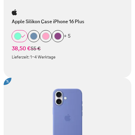
Apple Silikon Case iPhone 16 Plus
+ 5
38,50 €
statt
55 €
Lieferzeit:
1-4 Werktage
%