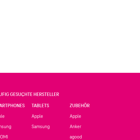
UFIG GESUCHTE HERSTELLER
ARTPHONES
TABLETS
ZUBEHÖR
ple
Apple
Apple
msung
Samsung
Anker
AOMI
agood