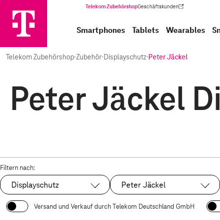
Telekom Zubehörshop
Geschäftskunden
(Wird in einem neuen Tab geöffnet)
Smartphones
Tablets
Wearables
S
Telekom Zubehörshop
·
Zubehör
·
Displayschutz
·
Peter Jäckel
Peter Jäckel D
Filtern nach:
Displayschutz
Peter Jäckel
Ausgewählt:
Ausgewählt:
Versand und Verkauf durch Telekom Deutschland GmbH