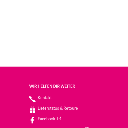
WIR HELFEN DIR WEITER
Kontakt
Lieferstatus & Retoure
(Wird in einem neuen Tab geöffnet)
Facebook