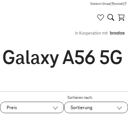
Telekom Shops
Kontakt
(Wird in einem neuen Tab g
(Wird in e
In Kooperation mit
r Galaxy A56 5G
Sortieren nach:
Preis
Sortierung