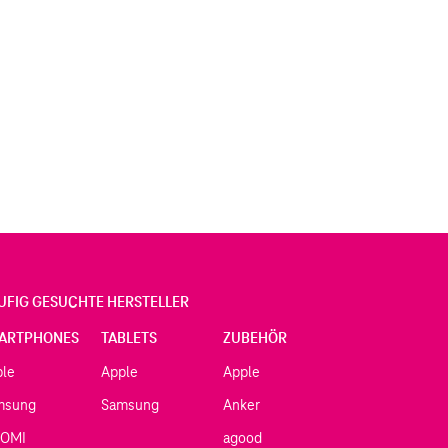
UFIG GESUCHTE HERSTELLER
ARTPHONES
TABLETS
ZUBEHÖR
ple
Apple
Apple
msung
Samsung
Anker
AOMI
agood