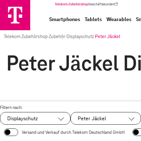
Telekom Zubehörshop
Geschäftskunden
(Wird in einem neuen Tab geöffnet)
Smartphones
Tablets
Wearables
S
Telekom Zubehörshop
·
Zubehör
·
Displayschutz
·
Peter Jäckel
Peter Jäckel D
Filtern nach:
Displayschutz
Peter Jäckel
Ausgewählt:
Ausgewählt:
Versand und Verkauf durch Telekom Deutschland GmbH