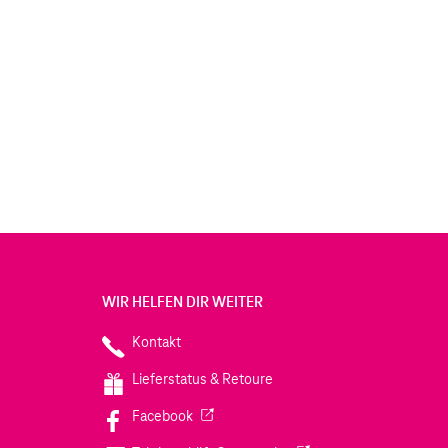
WIR HELFEN DIR WEITER
Kontakt
Lieferstatus & Retoure
(Wird in einem neuen Tab geöffnet)
Facebook