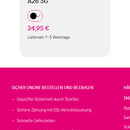
A26 5G
24,95 €
Lieferzeit:
1-3 Werktage
SICHER ONLINE BESTELLEN UND BEZAHLEN
HÄ
SM
Geprüfte Sicherheit durch TeleSec
Ap
Sichere Zahlung mit SSL-Verschlüsselung
Sa
Schnelle Lieferzeiten
XI