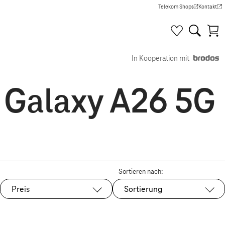
Telekom Shops
Kontakt
(Wird in einem neuen Tab g
(Wird in e
In Kooperation mit
r Galaxy A26 5G
Sortieren nach:
Preis
Sortierung