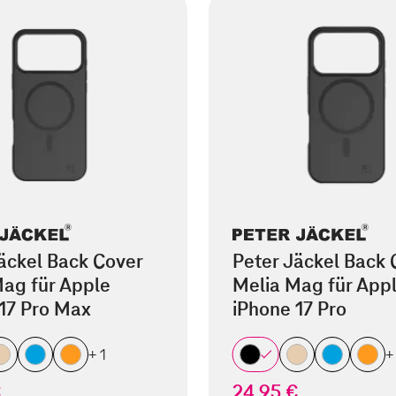
äckel Back Cover
Peter Jäckel Back 
ag für Apple
Melia Mag für App
17 Pro Max
iPhone 17 Pro
+ 1
+
€
24,95 €