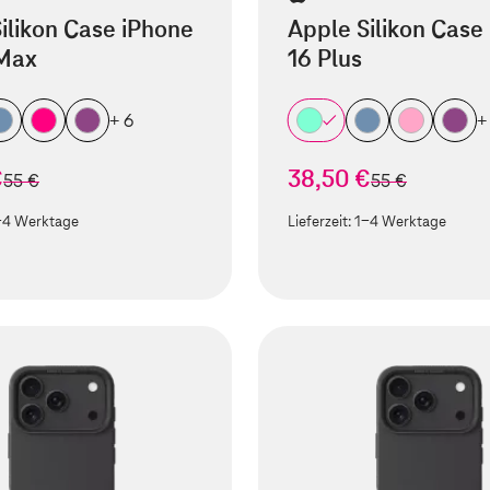
ilikon Case iPhone
Apple Silikon Case
 Max
16 Plus
+ 6
+
€
38,50 €
statt
statt
55 €
55 €
-4 Werktage
Lieferzeit:
1-4 Werktage