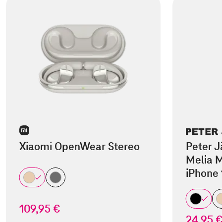
Xiaomi OpenWear Stereo
Peter J
Melia M
iPhone 
109,95 €
24,95 