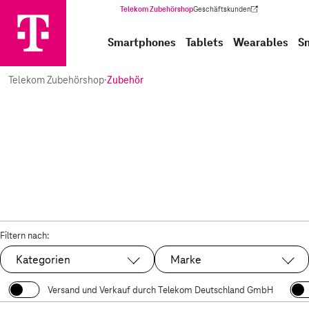
Telekom Zubehörshop
Geschäftskunden
(Wird in einem neuen Tab geöffnet)
Smartphones
Tablets
Wearables
S
Telekom Zubehörshop
·
Zubehör
Filtern nach:
Kategorien
Marke
Versand und Verkauf durch Telekom Deutschland GmbH