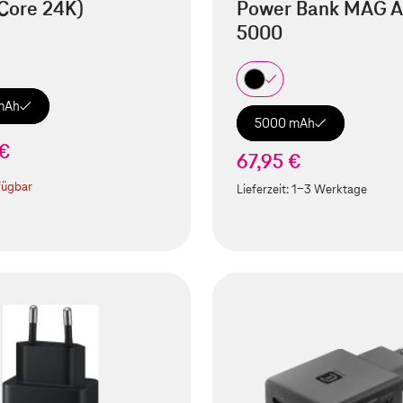
Core 24K)
Power Bank MAG A
5000
mAh
5000 mAh
 €
67,95 €
fügbar
Lieferzeit:
1-3 Werktage