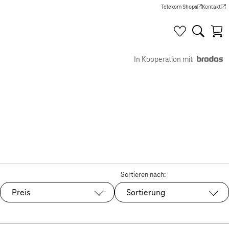
Telekom Shops
Kontakt
(Wird in einem neuen Tab g
(Wird in e
In Kooperation mit
Sortieren nach:
Preis
Sortierung