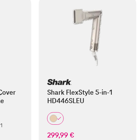
Cover
Shark FlexStyle 5-in-1
le
HD446SLEU
 1
299,99 €