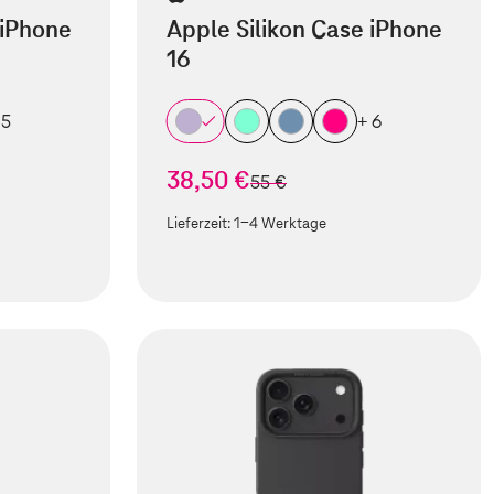
 iPhone
Apple Silikon Case iPhone
16
 5
+ 6
38,50 €
statt
55 €
Lieferzeit:
1-4 Werktage