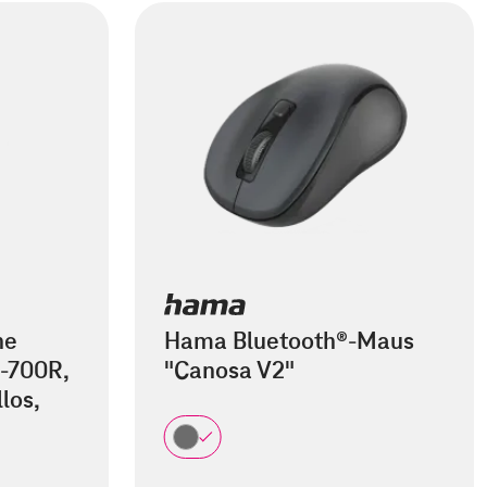
he
Hama Bluetooth®-Maus
-700R,
"Canosa V2"
los,