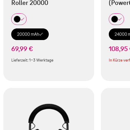
Roller 20000
(Power
20000 mAh
24000 
69,99 €
108,95
Lieferzeit:
1-3 Werktage
In Kürze ver