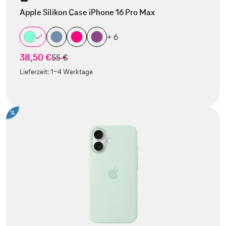
Apple Silikon Case iPhone 16 Pro Max
+ 6
38,50 €
statt
55 €
Lieferzeit:
1-4 Werktage
%