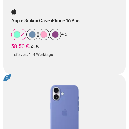
Apple Silikon Case iPhone 16 Plus
+ 5
38,50 €
statt
55 €
Lieferzeit:
1-4 Werktage
%