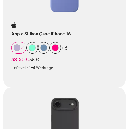
Apple Silikon Case iPhone 16
+ 6
38,50 €
statt
55 €
Lieferzeit:
1-4 Werktage