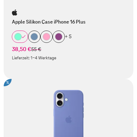
Apple Silikon Case iPhone 16 Plus
+ 5
38,50 €
statt
55 €
Lieferzeit:
1-4 Werktage
%