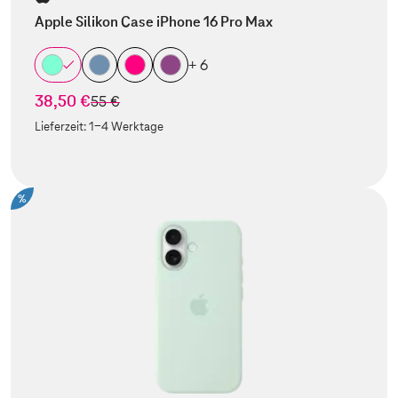
Apple Silikon Case iPhone 16 Pro Max
+ 6
38,50 €
statt
55 €
Lieferzeit:
1-4 Werktage
%