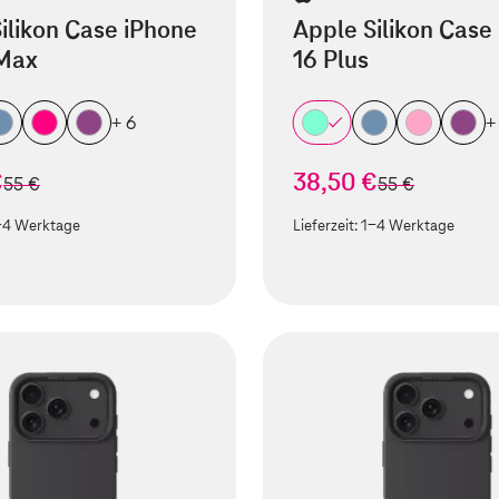
ilikon Case iPhone
Apple Silikon Case
 Max
16 Plus
+ 6
+
€
38,50 €
statt
statt
55 €
55 €
-4 Werktage
Lieferzeit:
1-4 Werktage