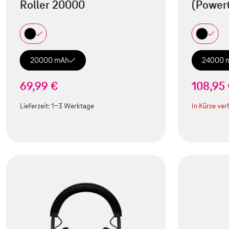
Roller 20000
(Power
20000 mAh
24000 
69,99 €
108,95
Lieferzeit:
1-3 Werktage
In Kürze ver