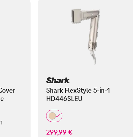
Cover
Shark FlexStyle 5-in-1
le
HD446SLEU
 1
299,99 €