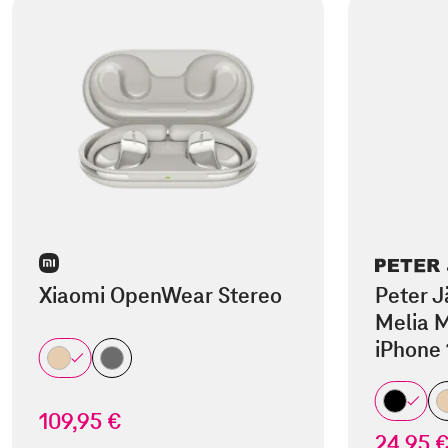
Xiaomi OpenWear Stereo
Peter J
Melia M
iPhone 
109,95 €
24,95 