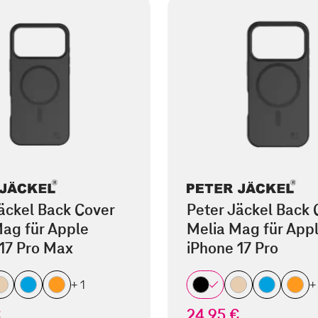
äckel Back Cover
Peter Jäckel Back 
ag für Apple
Melia Mag für App
17 Pro Max
iPhone 17 Pro
+ 1
+
€
24,95 €