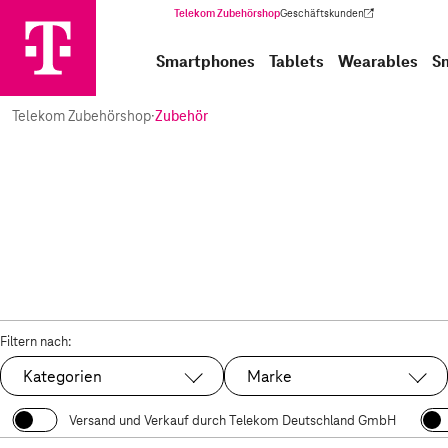
Telekom Zubehörshop
Geschäftskunden
(Wird in einem neuen Tab geöffnet)
Smartphones
Tablets
Wearables
S
Telekom Zubehörshop
·
Zubehör
Filtern nach:
Kategorien
Marke
Versand und Verkauf durch Telekom Deutschland GmbH