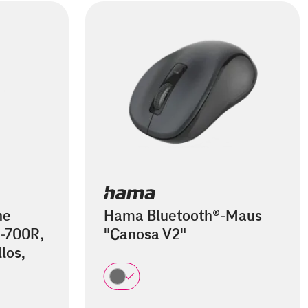
he
Hama Bluetooth®-Maus
-700R,
"Canosa V2"
los,