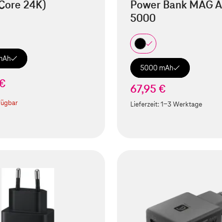
Core 24K)
Power Bank MAG A
5000
mAh
5000 mAh
 €
67,95 €
fügbar
Lieferzeit:
1-3 Werktage