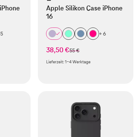
 iPhone
Apple Silikon Case iPhone
16
 5
+ 6
38,50 €
statt
55 €
Lieferzeit:
1-4 Werktage