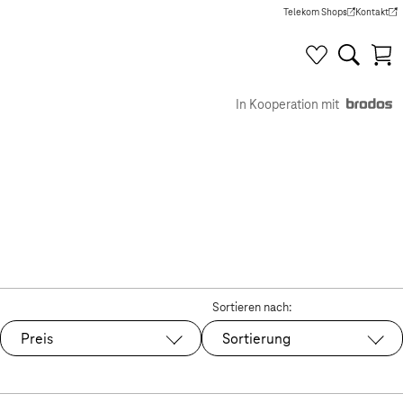
Telekom Shops
Kontakt
(Wird in einem neuen Tab g
(Wird in e
In Kooperation mit
Sortieren nach:
Preis
Sortierung