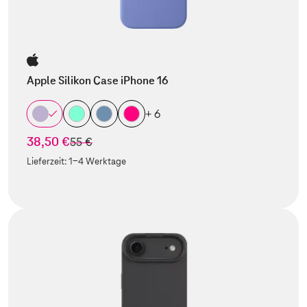
Apple Silikon Case iPhone 16
+ 6
38,50 €
statt
55 €
Lieferzeit:
1-4 Werktage