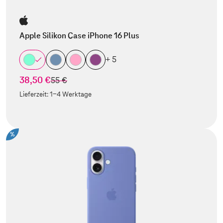
Apple Silikon Case iPhone 16 Plus
+ 5
38,50 €
statt
55 €
Lieferzeit:
1-4 Werktage
%