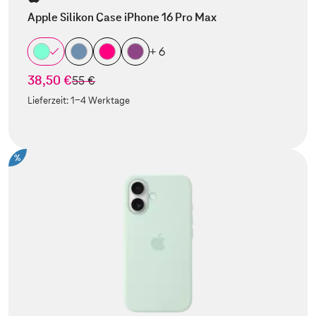
Apple Silikon Case iPhone 16 Pro Max
+ 6
38,50 €
statt
55 €
Lieferzeit:
1-4 Werktage
%