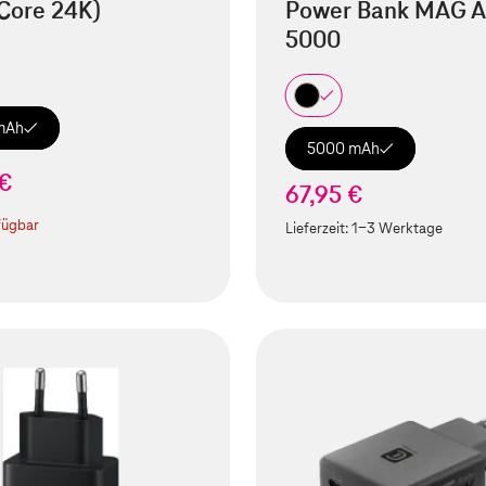
Core 24K)
Power Bank MAG A
5000
mAh
5000 mAh
 €
67,95 €
fügbar
Lieferzeit:
1-3 Werktage