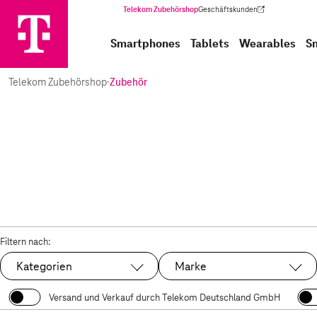
Telekom Zubehörshop
Geschäftskunden
(Wird in einem neuen Tab geöffnet)
Smartphones
Tablets
Wearables
S
Telekom Zubehörshop
·
Zubehör
Filtern nach:
Kategorien
Marke
Versand und Verkauf durch Telekom Deutschland GmbH