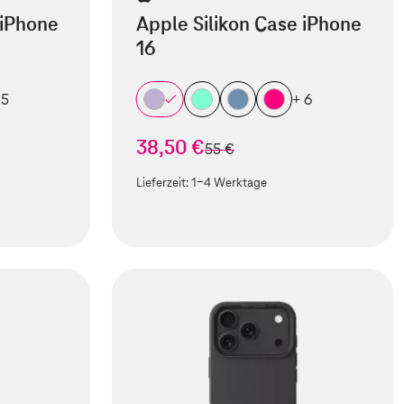
 iPhone
Apple Silikon Case iPhone
16
 5
+ 6
38,50 €
statt
55 €
Lieferzeit:
1-4 Werktage