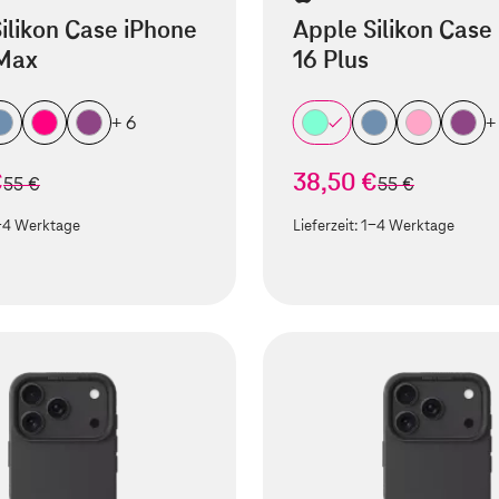
ilikon Case iPhone
Apple Silikon Case
 Max
16 Plus
+ 6
+
€
38,50 €
statt
statt
55 €
55 €
-4 Werktage
Lieferzeit:
1-4 Werktage