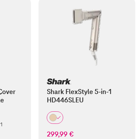
Cover
Shark FlexStyle 5-in-1
le
HD446SLEU
 1
299,99 €