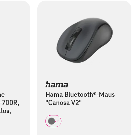
he
Hama Bluetooth®-Maus
-700R,
"Canosa V2"
los,