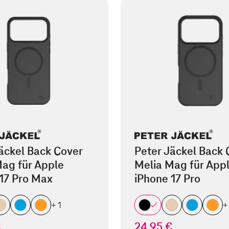
äckel Back Cover
Peter Jäckel Back 
ag für Apple
Melia Mag für App
17 Pro Max
iPhone 17 Pro
+ 1
+
€
24,95 €