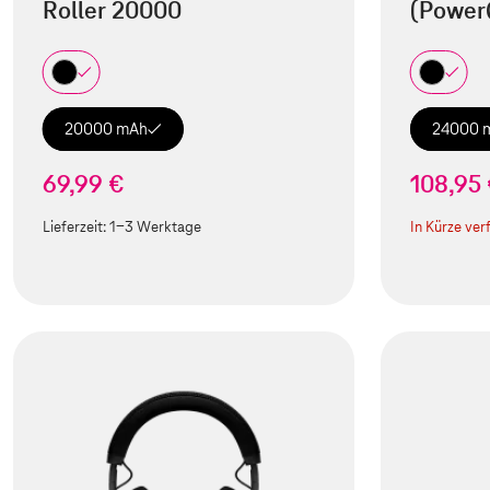
Roller 20000
(Power
20000 mAh
24000 
69,99 €
108,95
Lieferzeit:
1-3 Werktage
In Kürze ver