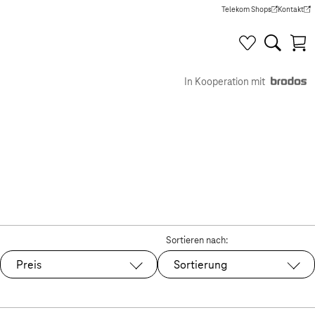
Telekom Shops
Kontakt
(Wird in einem neuen Tab g
(Wird in e
In Kooperation mit
Sortieren nach:
Preis
Sortierung