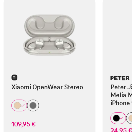
Xiaomi OpenWear Stereo
Peter J
Melia M
iPhone 
109,95 €
24,95 