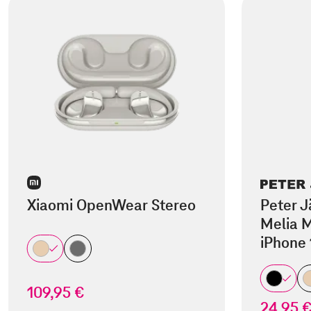
Xiaomi OpenWear Stereo
Peter J
Melia M
iPhone 
109,95 €
24,95 