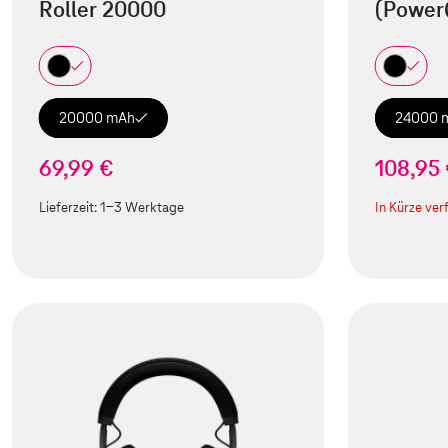
Roller 20000
(Power
20000 mAh
24000 
69,99 €
108,95
Lieferzeit:
1-3 Werktage
In Kürze ver