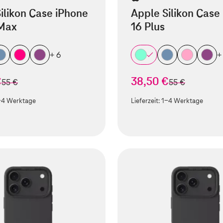
ilikon Case iPhone
Apple Silikon Case
 Max
16 Plus
+ 6
+
€
38,50 €
statt
statt
55 €
55 €
-4 Werktage
Lieferzeit:
1-4 Werktage