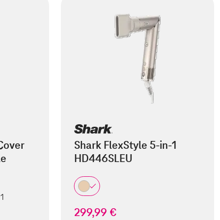
Cover
Shark FlexStyle 5-in-1
le
HD446SLEU
 1
299,99 €