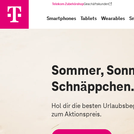
Telekom Zubehörshop
Geschäftskunden
(Wird in einem neuen Tab geöffnet)
Smartphones
Tablets
Wearables
S
Sommer, Sonn
Schnäppchen
Hol dir die besten Urlaubsbegl
zum Aktionspreis.