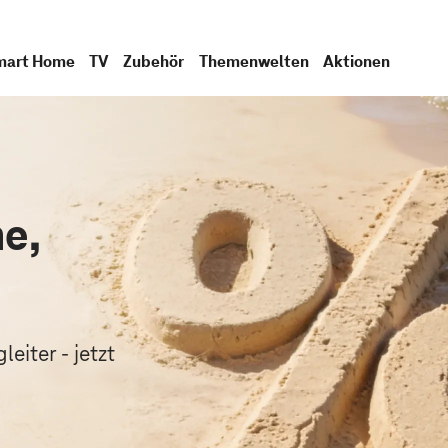
mart Home
TV
Zubehör
Themenwelten
Aktionen
e,
.
eiter - jetzt