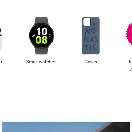
er
Smartwatches
Cases
R